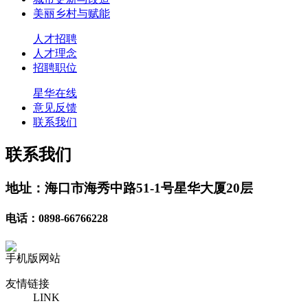
美丽乡村与赋能
人才招聘
人才理念
招聘职位
星华在线
意见反馈
联系我们
联系我们
地址：海口市海秀中路51-1号星华大厦20层
电话：0898-66766228
手机版网站
友情链接
LINK