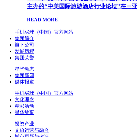
主办的“中美国际旅游酒店行业论坛”在三亚
READ MORE
手机买球（中国）官方网站
集团简介
旗下公司
发展历程
集团荣誉
星华动态
集团新闻
媒体报道
手机买球（中国）官方网站
文化理念
精彩活动
星华故事
投资产业
文旅运营与融合
城市更新与改造