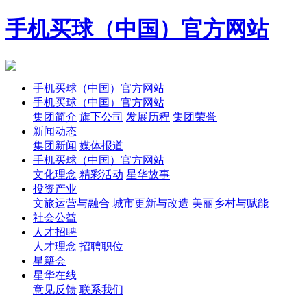
手机买球（中国）官方网站
手机买球（中国）官方网站
手机买球（中国）官方网站
集团简介
旗下公司
发展历程
集团荣誉
新闻动态
集团新闻
媒体报道
手机买球（中国）官方网站
文化理念
精彩活动
星华故事
投资产业
文旅运营与融合
城市更新与改造
美丽乡村与赋能
社会公益
人才招聘
人才理念
招聘职位
星籍会
星华在线
意见反馈
联系我们