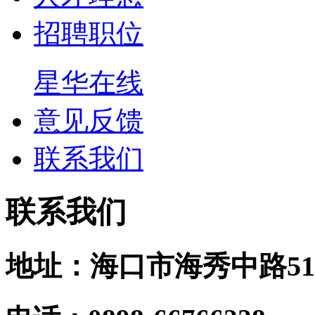
招聘职位
星华在线
意见反馈
联系我们
联系我们
地址：海口市海秀中路51