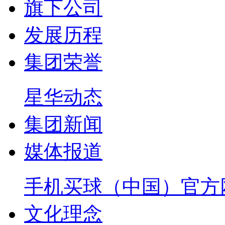
旗下公司
发展历程
集团荣誉
星华动态
集团新闻
媒体报道
手机买球（中国）官方
文化理念