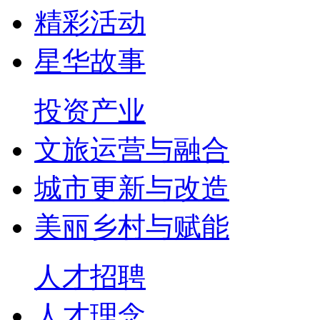
精彩活动
星华故事
投资产业
文旅运营与融合
城市更新与改造
美丽乡村与赋能
人才招聘
人才理念