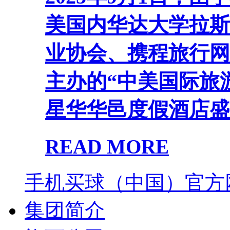
美国内华达大学拉斯
业协会、携程旅行网
主办的“中美国际旅
星华华邑度假酒店盛大
READ MORE
手机买球（中国）官方
集团简介