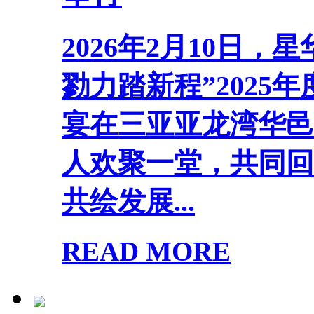
2026年2月10日
勠力踏新程”2025
宴在三亚亚龙湾华邑
人欢聚一堂，共同回
共绘发展...
READ MORE