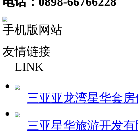
电话：0898-66766228
手机版网站
友情链接
LINK
三亚亚龙湾星华套房
三亚星华旅游开发有