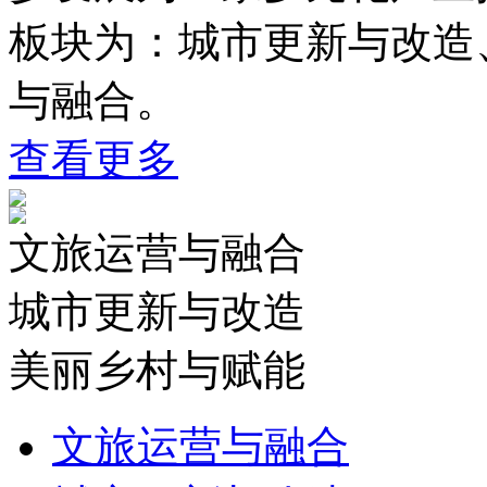
板块为：城市更新与改造
与融合。
查看更多
文旅运营与融合
城市更新与改造
美丽乡村与赋能
文旅运营与融合