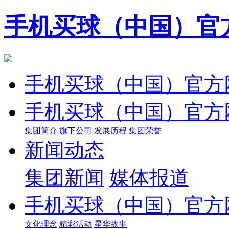
手机买球（中国）官
手机买球（中国）官方
手机买球（中国）官方
集团简介
旗下公司
发展历程
集团荣誉
新闻动态
集团新闻
媒体报道
手机买球（中国）官方
文化理念
精彩活动
星华故事