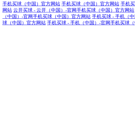
手机买球（中国）官方网站
手机买球（中国）官方网站
手机买
网站
云开买球 - 云开（中国）-官网手机买球（中国）官方网站
（中国）-官网手机买球（中国）官方网站
手机买球 - 手机
球（中国）官方网站
手机买球 - 手机（中国）-官网手机买球