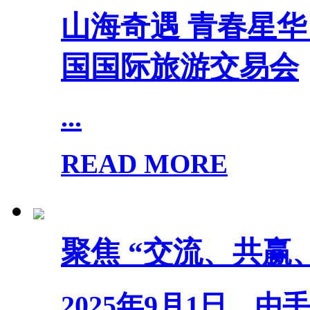
山海奇遇 青春星华 |
国国际旅游交易会
...
READ MORE
聚焦 “交流、共赢
2025年9月1日，