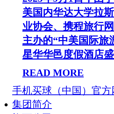
美国内华达大学拉斯
业协会、携程旅行网
主办的“中美国际旅
星华华邑度假酒店盛大
READ MORE
手机买球（中国）官方
集团简介