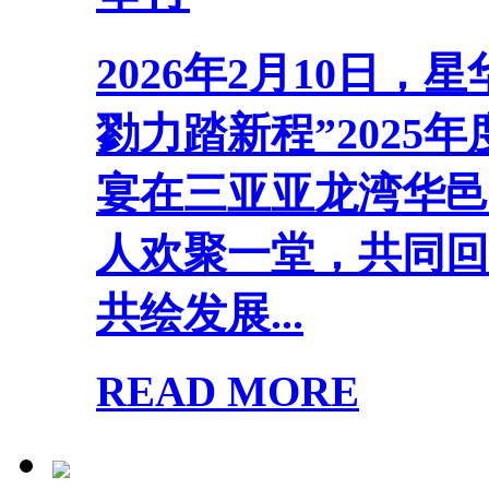
2026年2月10日
勠力踏新程”2025
宴在三亚亚龙湾华邑
人欢聚一堂，共同回
共绘发展...
READ MORE