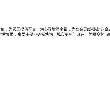
造价值，为员工提供平台，为心灵增添幸福，为社会贡献福祉"的
资运营集团，集团主要业务板块为：城市更新与改造、美丽乡村与