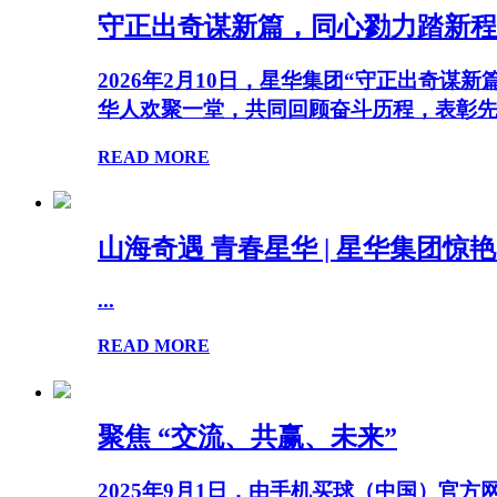
守正出奇谋新篇，同心勠力踏新程 |
2026年2月10日，星华集团“守正出奇谋
华人欢聚一堂，共同回顾奋斗历程，表彰先进
READ MORE
山海奇遇 青春星华 | 星华集团惊艳
...
READ MORE
聚焦 “交流、共赢、未来”
2025年9月1日，由手机买球（中国）