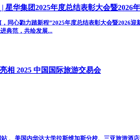
 星华集团2025年度总结表彰大会暨202
新篇，同心勠力踏新程”2025年度总结表彰大会暨20
典范，共绘发展...
亮相 2025 中国国际旅游交易会
官方网站 、美国内华达大学拉斯维加斯分校、三亚旅游