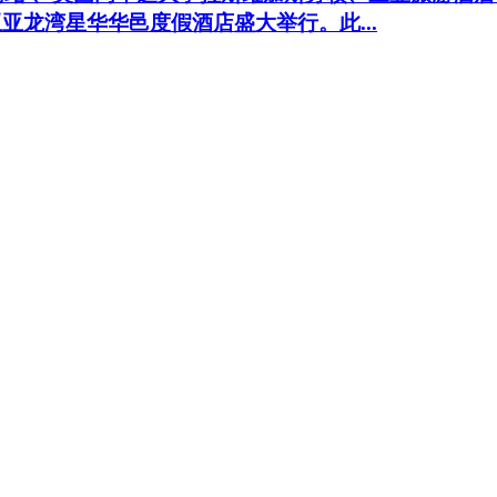
亚龙湾星华华邑度假酒店盛大举行。此...