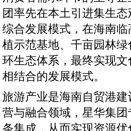
团率先在本土引进集生态
综合发展模式，在海南临
植示范基地、千亩园林绿
环生态体系，最终实现文
相结合的发展模式。
旅游产业是海南自贸港建
营与融合领域，星华集团
条集成，从而实现资源优