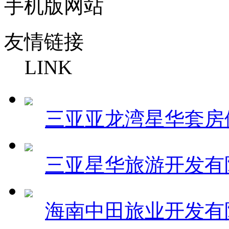
手机版网站
友情链接
LINK
三亚亚龙湾星华套房
三亚星华旅游开发有
海南中田旅业开发有