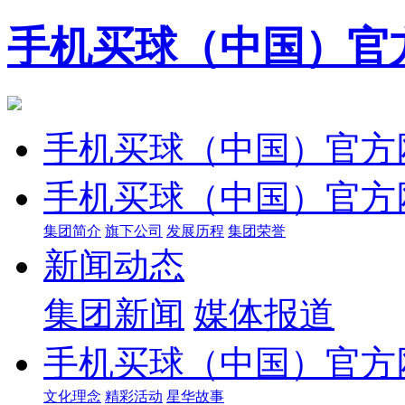
手机买球（中国）官
手机买球（中国）官方
手机买球（中国）官方
集团简介
旗下公司
发展历程
集团荣誉
新闻动态
集团新闻
媒体报道
手机买球（中国）官方
文化理念
精彩活动
星华故事