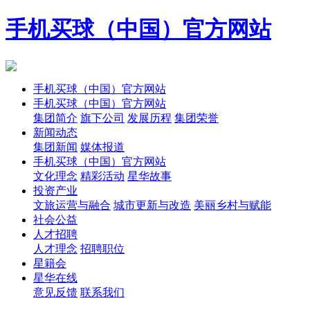
手机买球（中国）官方网站
手机买球（中国）官方网站
手机买球（中国）官方网站
集团简介
旗下公司
发展历程
集团荣誉
新闻动态
集团新闻
媒体报道
手机买球（中国）官方网站
文化理念
精彩活动
星华故事
投资产业
文旅运营与融合
城市更新与改造
美丽乡村与赋能
社会公益
人才招聘
人才理念
招聘职位
星籍会
星华在线
意见反馈
联系我们