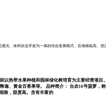
态观光、休闲农业开发为一体的综合发展模式，在海南临高、澄
。目前以热带水果种植和园林绿化树培育为主要经营项目
目释迦、黄金百香果等。 品种简介： 台农16号菠萝
细致，甜度高。含有丰富的