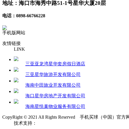
地址：海口市海秀中路51-1号星华大厦20层
电话：0898-66766228
手机版网站
友情链接
LINK
三亚亚龙湾星华套房假日酒店
三亚星华旅游开发有限公司
海南中田旅业开发有限公司
海口星华房地产开发有限公司
海南星悦巢物业服务有限公司
CopyRight © 2021 All Rights Reserved 手机买球（中国
技术支持：