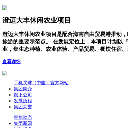
澄迈大丰休闲农业项目
澄迈大丰休闲农业项目是配合海南自由贸易港推动，
旅游的重要示范点。 在发展定位上，本项目计划以
业，集生态种植、农业体验、产品贸易、餐饮住宿、
查看详细
手机买球（中国）官方网站
集团简介
旗下公司
发展历程
集团荣誉
星华动态
集团新闻