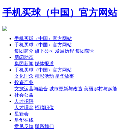
手机买球（中国）官方网站
手机买球（中国）官方网站
手机买球（中国）官方网站
集团简介
旗下公司
发展历程
集团荣誉
新闻动态
集团新闻
媒体报道
手机买球（中国）官方网站
文化理念
精彩活动
星华故事
投资产业
文旅运营与融合
城市更新与改造
美丽乡村与赋能
社会公益
人才招聘
人才理念
招聘职位
星籍会
星华在线
意见反馈
联系我们