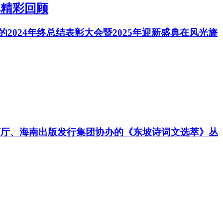
典精彩回顾
的2024年终总结表彰大会暨2025年迎新盛典在风光旖
育厅、海南出版发行集团协办的《东坡诗词文选萃》丛