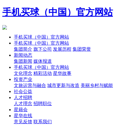
手机买球（中国）官方网站
手机买球（中国）官方网站
手机买球（中国）官方网站
集团简介
旗下公司
发展历程
集团荣誉
新闻动态
集团新闻
媒体报道
手机买球（中国）官方网站
文化理念
精彩活动
星华故事
投资产业
文旅运营与融合
城市更新与改造
美丽乡村与赋能
社会公益
人才招聘
人才理念
招聘职位
星籍会
星华在线
意见反馈
联系我们