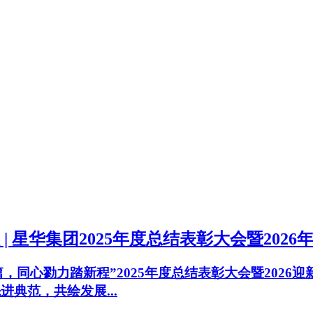
 星华集团2025年度总结表彰大会暨202
新篇，同心勠力踏新程”2025年度总结表彰大会暨20
典范，共绘发展...