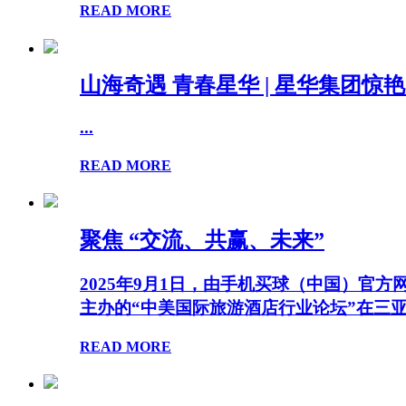
READ MORE
山海奇遇 青春星华 | 星华集团惊艳
...
READ MORE
聚焦 “交流、共赢、未来”
2025年9月1日，由手机买球（中国）
主办的“中美国际旅游酒店行业论坛”在三亚
READ MORE