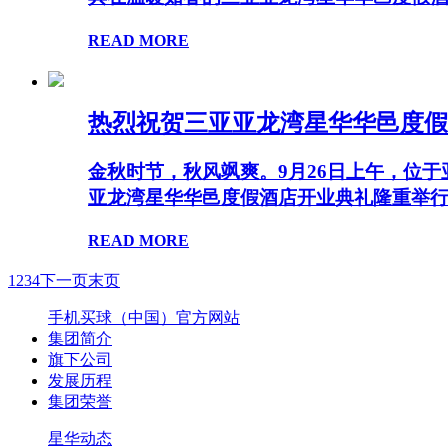
READ MORE
热烈祝贺三亚亚龙湾星华华邑度假
金秋时节，秋风飒爽。9月26日上午，位
亚龙湾星华华邑度假酒店开业典礼隆重举行！
READ MORE
1
2
3
4
下一页
末页
手机买球（中国）官方网站
集团简介
旗下公司
发展历程
集团荣誉
星华动态