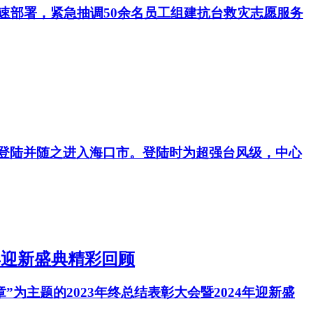
速部署，紧急抽调50余名员工组建抗台救灾志愿服务
沿海登陆并随之进入海口市。登陆时为超强台风级，中心
4年迎新盛典精彩回顾
”为主题的2023年终总结表彰大会暨2024年迎新盛