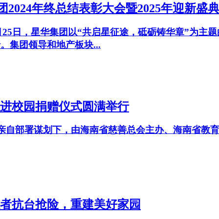
团2024年终总结表彰大会暨2025年迎新盛
1月25日，星华集团以“共启星征途，砥砺铸华章”为主题
集团领导和地产板块...
》进校园捐赠仪式圆满举行
的亲自部署谋划下，由海南省慈善总会主办、海南省教
者抗台抢险，重建美好家园