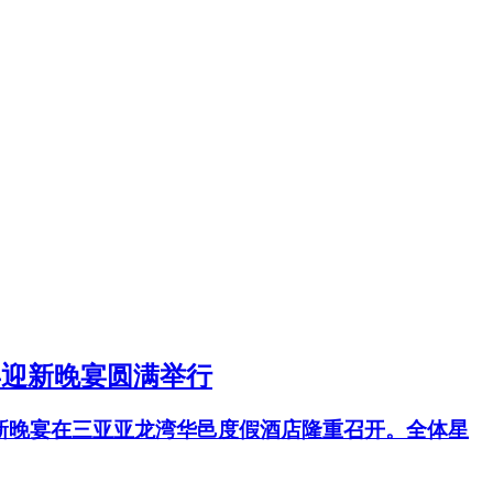
6年迎新晚宴圆满举行
26迎新晚宴在三亚亚龙湾华邑度假酒店隆重召开。全体星