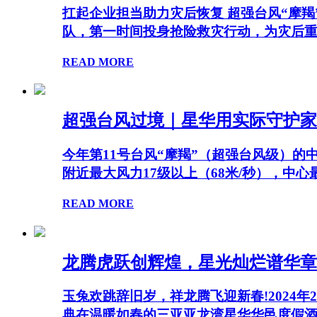
扛起企业担当助力灾后恢复 超强台风“摩
队，第一时间投身抢险救灾行动，为灾后重建
READ MORE
超强台风过境｜星华用实际守护家
今年第11号台风“摩羯”（超强台风级）的
附近最大风力17级以上（68米/秒），中心最低
READ MORE
龙腾虎跃创辉煌，星光灿烂谱华章 |
玉兔欢跳辞旧岁，祥龙腾飞迎新春!2024年
典在温暖如春的三亚亚龙湾星华华邑度假酒店