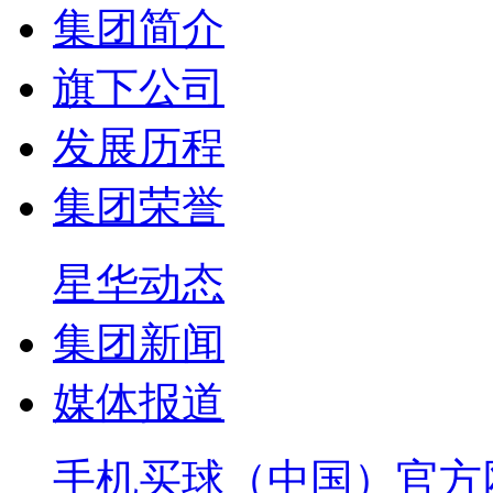
集团简介
旗下公司
发展历程
集团荣誉
星华动态
集团新闻
媒体报道
手机买球（中国）官方