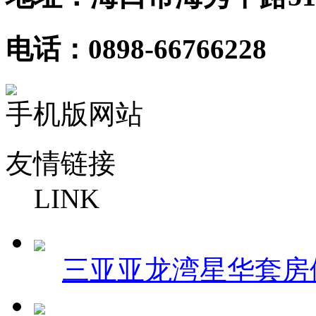
电话：0898-66766228
手机版网站
友情链接
LINK
三亚亚龙湾星华套房