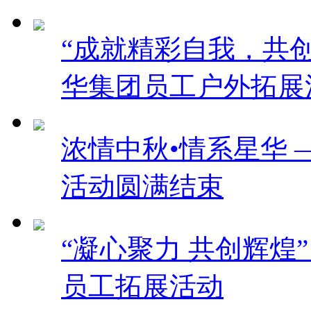
“成就精彩自我，共创
华集团员工户外拓展
浓情中秋•情系星华 
活动圆满结束
“凝心聚力 共创辉煌”
员工拓展活动