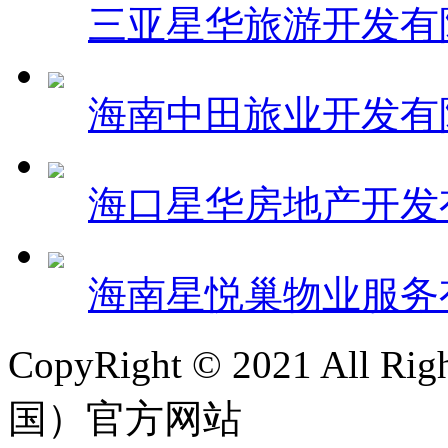
三亚星华旅游开发有
海南中田旅业开发有
海口星华房地产开发
海南星悦巢物业服务
CopyRight © 2021 All
国）官方网站