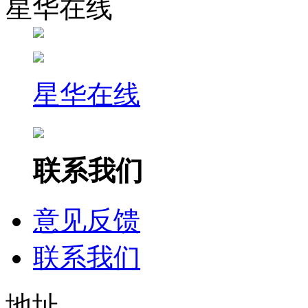
星华在线
星华在线
联系我们
意见反馈
联系我们
地址