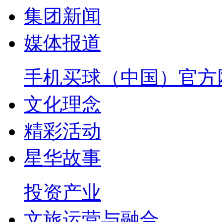
集团新闻
媒体报道
手机买球（中国）官方
文化理念
精彩活动
星华故事
投资产业
文旅运营与融合