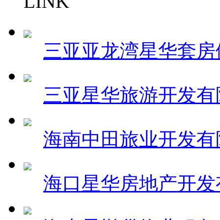
LINK
三亚亚龙湾星华套房
三亚星华旅游开发有
海南中田旅业开发有
海口星华房地产开发