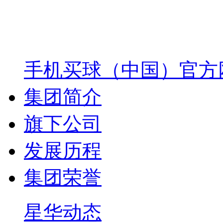
手机买球（中国）官方
集团简介
旗下公司
发展历程
集团荣誉
星华动态