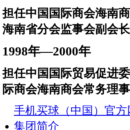
担任中国国际商会海南商
海南省分会监事会副会长
1998年—2000年
担任中国国际贸易促进委
际商会海南商会常务理事
手机买球（中国）官方
集团简介