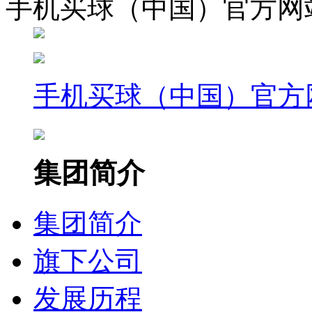
手机买球（中国）官方网
手机买球（中国）官方
集团简介
集团简介
旗下公司
发展历程