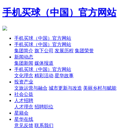
手机买球（中国）官方网站
手机买球（中国）官方网站
手机买球（中国）官方网站
集团简介
旗下公司
发展历程
集团荣誉
新闻动态
集团新闻
媒体报道
手机买球（中国）官方网站
文化理念
精彩活动
星华故事
投资产业
文旅运营与融合
城市更新与改造
美丽乡村与赋能
社会公益
人才招聘
人才理念
招聘职位
星籍会
星华在线
意见反馈
联系我们