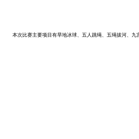
本次比赛主要项目有旱地冰球、五人跳绳、五绳拔河、九