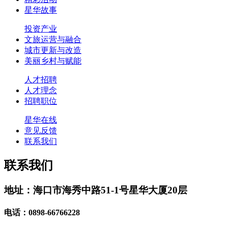
星华故事
投资产业
文旅运营与融合
城市更新与改造
美丽乡村与赋能
人才招聘
人才理念
招聘职位
星华在线
意见反馈
联系我们
联系我们
地址：海口市海秀中路51-1号星华大厦20层
电话：0898-66766228