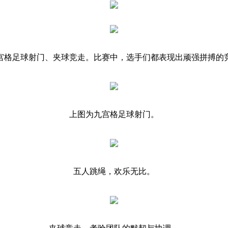
宫格足球射门、夹球竞走。比赛中，选手们都表现出顽强拼搏的
上图为九宫格足球射门。
五人跳绳，欢乐无比。