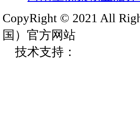
CopyRight © 2021 All
国）官方网站
技术支持：