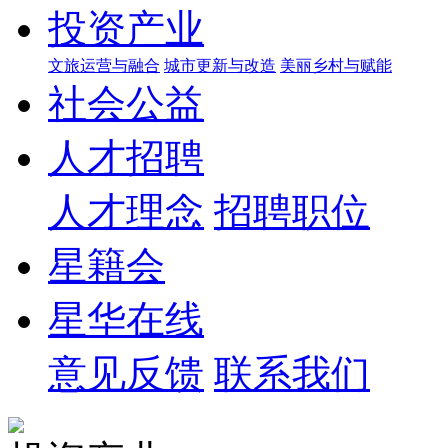
投资产业
文旅运营与融合
城市更新与改造
美丽乡村与赋能
社会公益
人才招聘
人才理念
招聘职位
星籍会
星华在线
意见反馈
联系我们