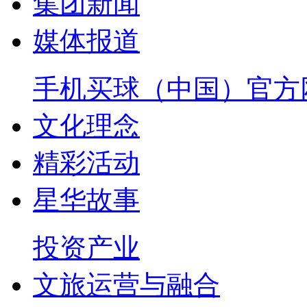
集团新闻
媒体报道
手机买球（中国）官方
文化理念
精彩活动
星华故事
投资产业
文旅运营与融合