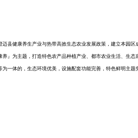
澄迈县健康养生产业与热带高效生态农业发展政策，建立本园区
康养』为主题，打造特色农产品种植产业、都市农业生活、生态
等为一体的，生态环境优美，设施配套功能完善，特色鲜明主题