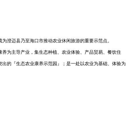
成为澄迈县乃至海口市推动农业休闲旅游的重要示范点。
康养为主导产业，集生态种植、农业体验、产品贸易、餐饮住
突出的『生态农业康养示范园』；是一处以农业为基础、体验为