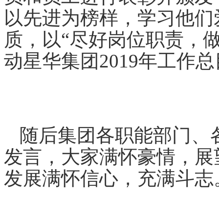
以先进为榜样，学习他们
质，以“尽好岗位职责，
动星华集团
2019
年工作总
随后集团各职能部门、
发言，大家满怀豪情，展
发展满怀信心，充满斗志