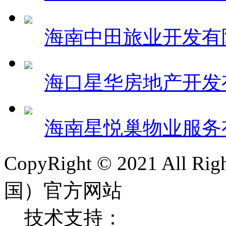
海南中田旅业开发有
海口星华房地产开发
海南星悦巢物业服务
CopyRight © 2021 All
国）官方网站
技术支持：