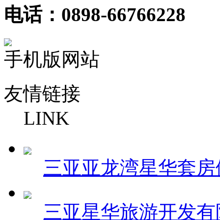
电话：0898-66766228
手机版网站
友情链接
LINK
三亚亚龙湾星华套房
三亚星华旅游开发有