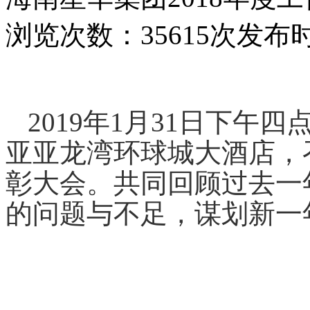
浏览次数：35615次
发布时间
2019
年
1
月
31
日下午四
亚亚龙湾环球城大酒店，
彰大会。共同回顾过去一
的问题与不足，谋划新一