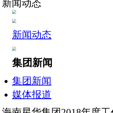
新闻动态
新闻动态
集团新闻
集团新闻
媒体报道
海南星华集团2018年度