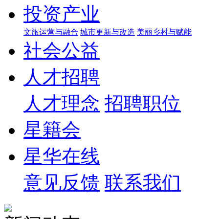
投资产业
文旅运营与融合
城市更新与改造
美丽乡村与赋能
社会公益
人才招聘
人才理念
招聘职位
星籍会
星华在线
意见反馈
联系我们