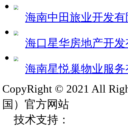
海南中田旅业开发有
海口星华房地产开发
海南星悦巢物业服务
CopyRight © 2021 All
国）官方网站
技术支持：