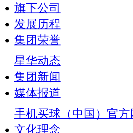
旗下公司
发展历程
集团荣誉
星华动态
集团新闻
媒体报道
手机买球（中国）官方
文化理念