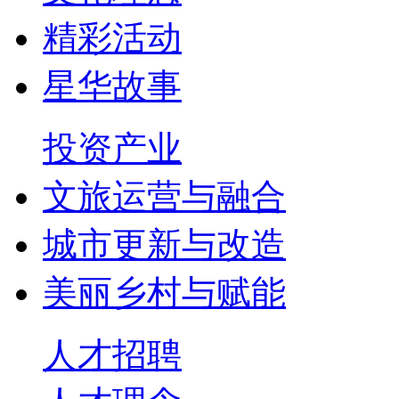
精彩活动
星华故事
投资产业
文旅运营与融合
城市更新与改造
美丽乡村与赋能
人才招聘