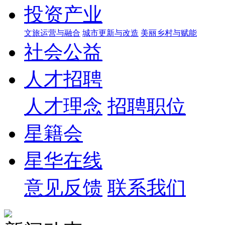
投资产业
文旅运营与融合
城市更新与改造
美丽乡村与赋能
社会公益
人才招聘
人才理念
招聘职位
星籍会
星华在线
意见反馈
联系我们