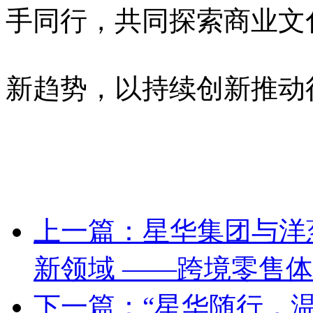
手同行，共同探索商业文
新趋势，以持续创新推动
上一篇：星华集团与洋
新领域 ——跨境零售体验
下一篇：“星华随行，