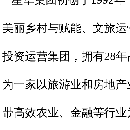
美丽乡村与赋能、文旅运
投资运营集团，拥有28
为一家以旅游业和房地产
带高效农业、金融等行业