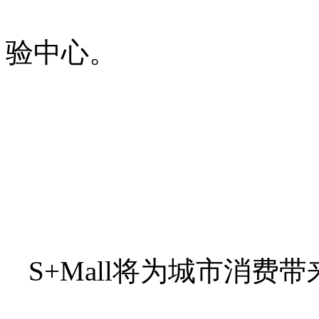
验中心。
S+Mall将为城市消