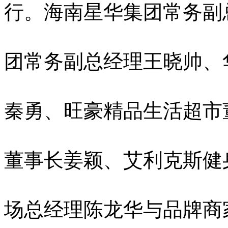
行。海南星华集团常务副
团常务副总经理王晓帅、
秦勇、旺豪精品生活超市
董事长姜颖、艾利克斯健
场总经理陈龙华与品牌商