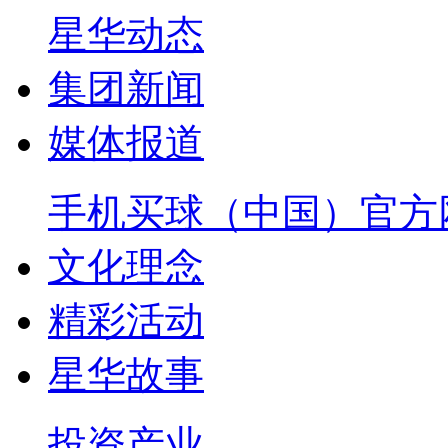
星华动态
集团新闻
媒体报道
手机买球（中国）官方
文化理念
精彩活动
星华故事
投资产业