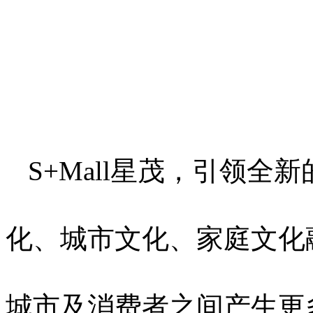
S+Mall星茂，引领全
化、城市文化、家庭文化融
城市及消费者之间产生更