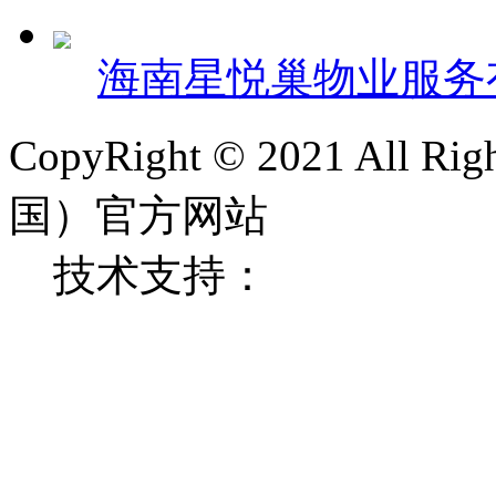
海南星悦巢物业服务
CopyRight © 2021 All
国）官方网站
技术支持：