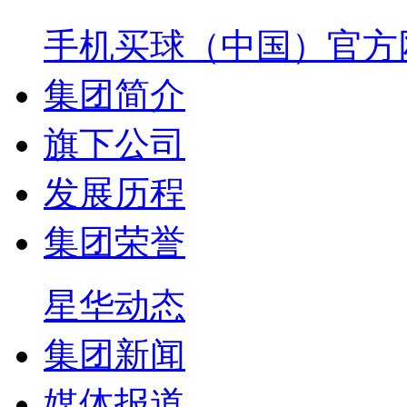
手机买球（中国）官方
集团简介
旗下公司
发展历程
集团荣誉
星华动态
集团新闻
媒体报道