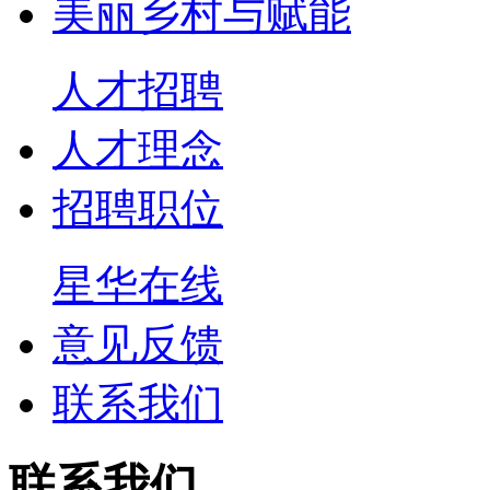
美丽乡村与赋能
人才招聘
人才理念
招聘职位
星华在线
意见反馈
联系我们
联系我们