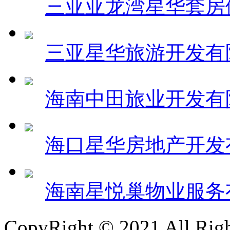
三亚亚龙湾星华套房
三亚星华旅游开发有
海南中田旅业开发有
海口星华房地产开发
海南星悦巢物业服务
CopyRight © 2021 All