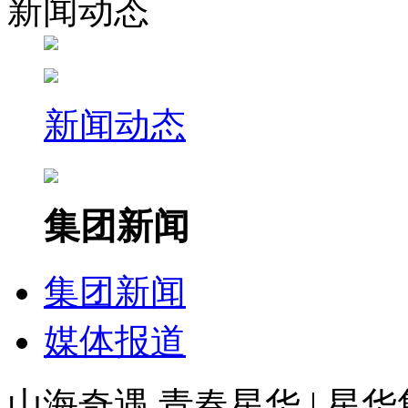
新闻动态
新闻动态
集团新闻
集团新闻
媒体报道
山海奇遇 青春星华 | 星华