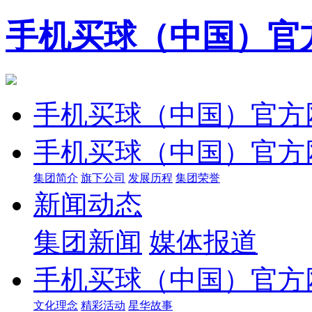
手机买球（中国）官
手机买球（中国）官方
手机买球（中国）官方
集团简介
旗下公司
发展历程
集团荣誉
新闻动态
集团新闻
媒体报道
手机买球（中国）官方
文化理念
精彩活动
星华故事