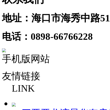
地址：海口市海秀中路51
电话：0898-66766228
手机版网站
友情链接
LINK