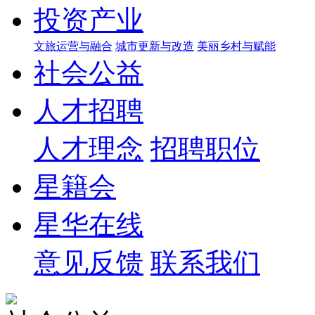
投资产业
文旅运营与融合
城市更新与改造
美丽乡村与赋能
社会公益
人才招聘
人才理念
招聘职位
星籍会
星华在线
意见反馈
联系我们