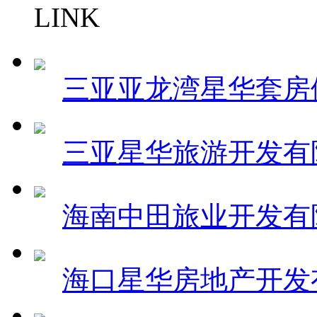
LINK
三亚亚龙湾星华套房
三亚星华旅游开发有
海南中田旅业开发有
海口星华房地产开发