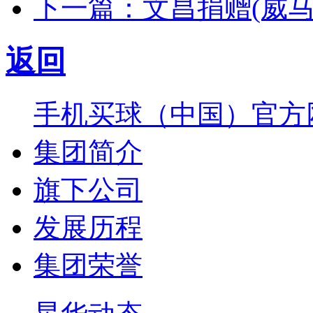
下一篇：文昌捐赠(威马
返回
手机买球（中国）官方
集团简介
旗下公司
发展历程
集团荣誉