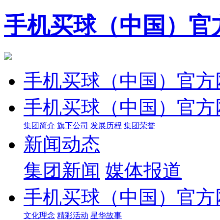
手机买球（中国）官
手机买球（中国）官方
手机买球（中国）官方
集团简介
旗下公司
发展历程
集团荣誉
新闻动态
集团新闻
媒体报道
手机买球（中国）官方
文化理念
精彩活动
星华故事