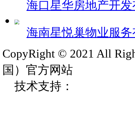
海口星华房地产开发
海南星悦巢物业服务
CopyRight © 2021 All
国）官方网站
技术支持：