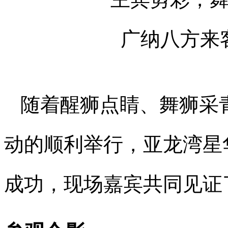
广纳八方来
随着醒狮点睛、舞狮采
动的顺利举行，亚龙湾星
成功，现场嘉宾共同见证