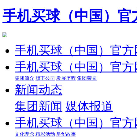
手机买球（中国）官
手机买球（中国）官方
手机买球（中国）官方
集团简介
旗下公司
发展历程
集团荣誉
新闻动态
集团新闻
媒体报道
手机买球（中国）官方
文化理念
精彩活动
星华故事