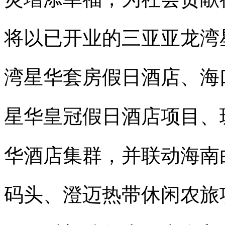
将以已开业的三亚亚龙湾
湾星华套房假日酒店、海
星华皇冠假日酒店项目、
华酒店集群，并联动海南
码头、澄迈热带休闲农旅