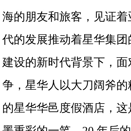
海的朋友和旅客，见证着
代的发展推动着星华集团
建设的新时代背景下，面
争，星华人以大刀阔斧的
的星华华邑度假酒店，这
墨重彩的一笔。20 年后