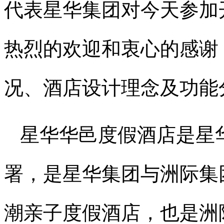
代表星华集团对今天参加
热烈的欢迎和衷心的感谢
况、酒店设计理念及功能
星华华邑度假酒店是星
署，是星华集团与洲际集
潮亲子度假酒店，也是洲