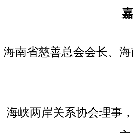
海南省慈善总会会长、海
海峡两岸关系协会理事