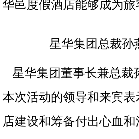
华邑度假酒店能够成为旅
星华集团总裁孙
星华集团董事长兼总裁
本次活动的领导和来宾表
店建设和筹备付出心血和