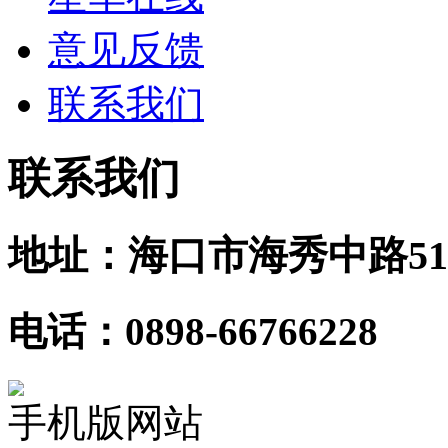
意见反馈
联系我们
联系我们
地址：海口市海秀中路51
电话：0898-66766228
手机版网站