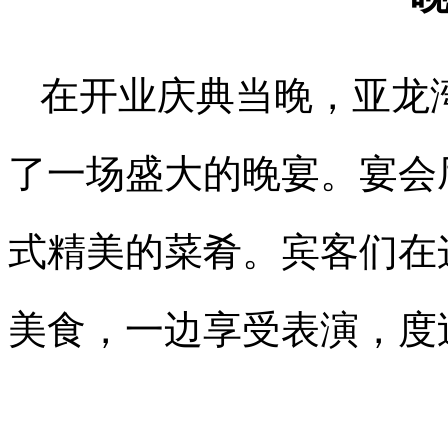
在开业庆典当晚，亚龙
了一场盛大的晚宴。宴会
式精美的菜肴。宾客们在
美食，一边享受表演，度