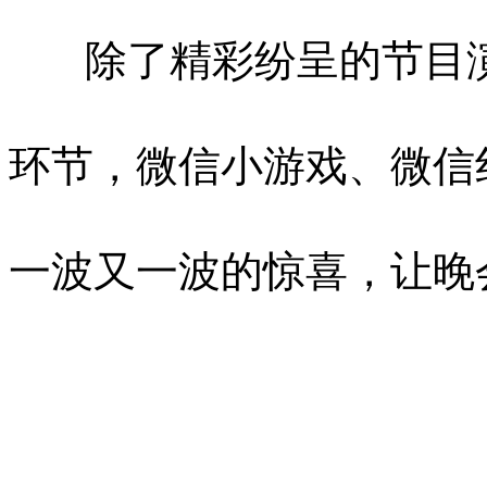
除了精彩纷呈的节目演
环节，微信小游戏、微信
一波又一波的惊喜，让晚