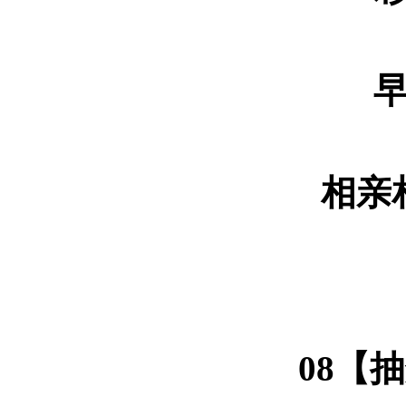
相亲
08【