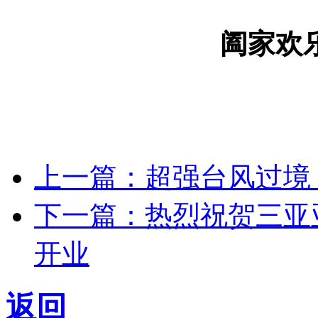
阖家欢乐
上一篇：超强台风过境
下一篇：热烈祝贺三亚
开业
返回