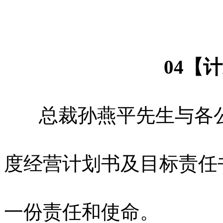
04【
总裁孙燕平先生与各公司
度经营计划书及目标责任
一份责任和使命。