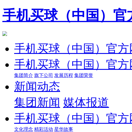
手机买球（中国）官
手机买球（中国）官方
手机买球（中国）官方
集团简介
旗下公司
发展历程
集团荣誉
新闻动态
集团新闻
媒体报道
手机买球（中国）官方
文化理念
精彩活动
星华故事