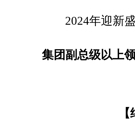
2024年迎
集团副总级以上
【