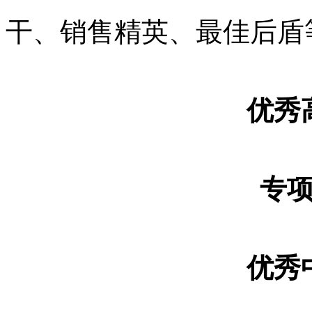
干、销售精英、最佳后盾
优秀
专
优秀